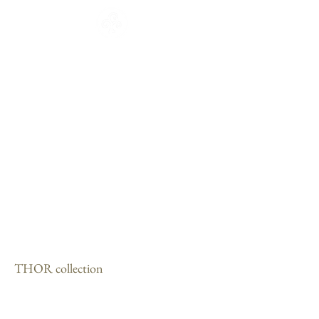
CATALOGUE
HOME
COLLECTION
Français
English
CATALOGUE
WORKSHOP
NEWS
CONTACT
THOR collection