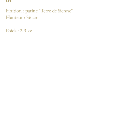
Finition : patine "Terre de Sienne"
Hauteur : 36 cm
Poids : 2.3 kg
En savoir plus
Mentions légales
Conditions générales de vente
Terms and conditions of sale