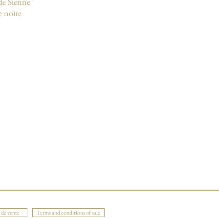
 de Sienne"
e noire
 de vente
Terms and conditions of sale