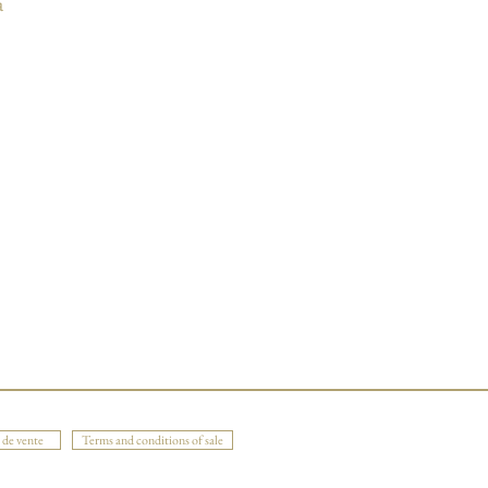
a
 de vente
Terms and conditions of sale