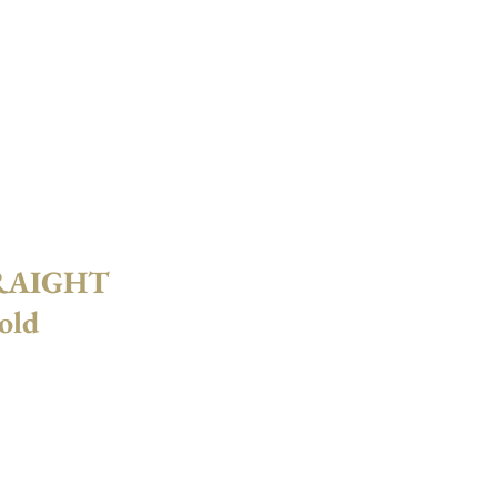
Françai
English
s
ALITES
OU NOUS TROUVER ?
TRAIGHT
old