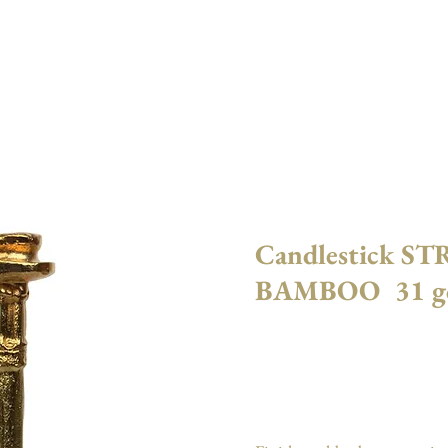
LLECTIONS
CATALOGUE
L'ATELIER
ACTU
Candlestick S
BAMBOO 31 g