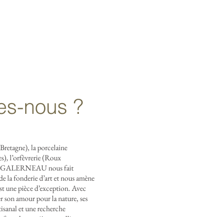
Françai
English
s
UALITES
OU NOUS TROUVER ?
s-nous ?
 Bretagne), la porcelaine
), l’orfèvrerie (Roux
ane GALERNEAU nous fait
e la fonderie d’art et nous amène
t une pièce d’exception. Avec
ger son amour pour la nature, ses
tisanal et une recherche