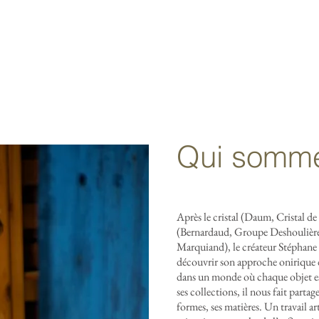
LLECTIONS
CATALOGUE
CATALOGUE
L'ATELIER
ACT
Qui somme
Après le cristal (Daum, Cristal de
(Bernardaud, Groupe Deshoulières
Marquiand), le créateur Stéph
découvrir son approche onirique d
dans un monde où chaque objet es
ses collections, il nous fait parta
formes, ses matières. Un travail ar