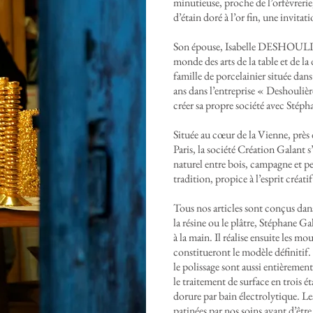
minutieuse, proche de l’orfèvrerie,
d’étain doré à l’or fin, une invitat
Son épouse, Isabelle DESHOULI
monde des arts de la table et de l
famille de porcelainier située dans 
ans dans l’entreprise « Deshoulièr
créer sa propre société avec Stép
Située au cœur de la Vienne, près 
Paris, la société Création Galant s
naturel entre bois, campagne et pet
tradition, propice à l’esprit créat
Tous nos articles sont conçus dans 
la résine ou le plâtre, Stéphane 
à la main. Il réalise ensuite les mo
constitueront le modèle définitif. 
le polissage sont aussi entièrement
le traitement de surface en trois é
dorure par bain électrolytique. Le
patinées par nos soins avant d’être