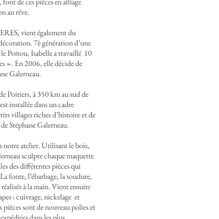
 font de ces pièces en alliage
ion au rêve.
ERES, vient également du
a décoration. 7è génération d’une
le Poitou, Isabelle a travaillé 10
es ». En 2006, elle décide de
hane Galerneau.
de Poitiers, à 350 km au sud de
’est installée dans un cadre
its villages riches d’histoire et de
if de Stéphane Galerneau.
notre atelier. Utilisant le bois,
Galerneau sculpte chaque maquette
ules des différentes pièces qui
La fonte, l’ébarbage, la soudure,
 réalisés à la main. Vient ensuite
tapes : cuivrage, nickelage et
s pièces sont de nouveau polies et
 expédiées dans les plus