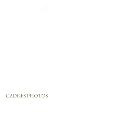
ACCUEIL
CATALOGUE
COLLECTIONS
Français
English
L'ATELIER
ACTUALITES
OU NOUS TROUVER ?
CADRES PHOTOS